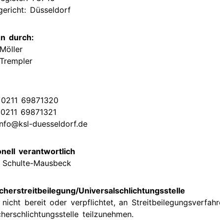
gericht: Düsseldorf
ige
en durch:
 Möller
gene
 Trempler
: 0211 69871320
 0211 69871321
info@ksl-duesseldorf.de
nell verantwortlich
 Schulte-Mausbeck
herstreitbeilegung/Universalschlichtungsstelle
 nicht bereit oder verpflichtet, an Streitbeilegungsverfah
herschlichtungsstelle teilzunehmen.