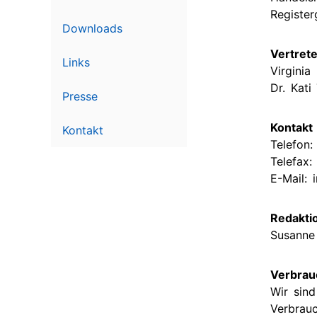
ist
Medien
Register
Downloads
Persönliches
Zukünft
Budget
Termine
Vertret
Links
Virginia
Inklusive
Vergan
Dr. Kati
Gesundheit
Termine
Presse
Ehrenamt
Kontakt
Kontakt
und
Telefon
Lots*innen
Telefax:
E-Mail: 
Kulturprojekt
Elternschaft
Redaktio
selbst
Susanne
bestimmen
Verbrauc
Wir sind
Verbrauc