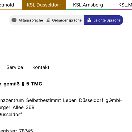
etmold
KSL.Düsseldorf
KSL.Arnsberg
KSL.M
Alltagssprache
Gebärdensprache
Leichte Sprache
Service
Kontakt
hten
Veröffentlichungen
Adresse
n gemäß § 5 TMG
ht
KSL-
Team
nzzentrum Selbstbestimmt Leben Düsseldorf gGmbH
Konkret
erger Allee 368
üsseldorf
W
Presse
Links
egister: 78745