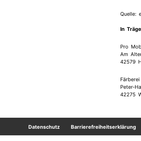
Quelle:
In Träg
Pro Mobi
Am Alte
42579 H
Färberei
Peter-Ha
42275 W
Footer
Datenschutz
Barrierefreiheitserklärung