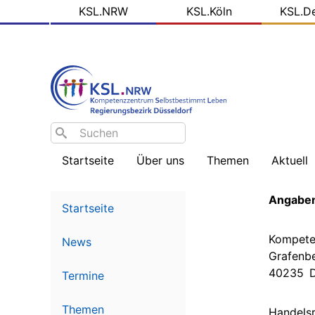
KSL
Direkt
KSL.NRW
KSL.Köln
KSL.D
zum
Domains
Inhalt
Search
Startseite
Über uns
Themen
Aktuell
Willkommen
InklusionsKompass
Nachric
Angabe
Düsseldorf
-
Startseite
Übersic
Über
uns
Politische
Kompete
News
Partizipation
Blog
Grafenb
der
40235 D
KSL.NR
Termine
Alles,
was
Recht
Soziale
Themen
Handelsr