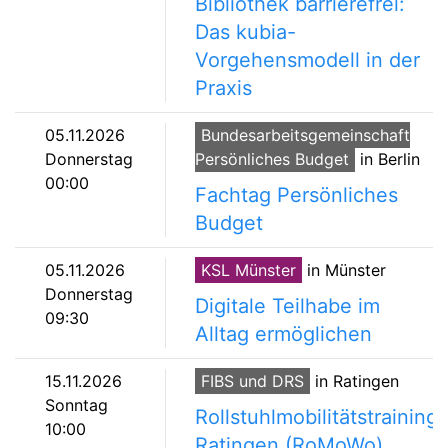
Bibliothek barrierefrei:
Das kubia-
Vorgehensmodell in der
Praxis
05.11.2026
Bundesarbeitsgemeinschaft
Donnerstag
Persönliches Budget
in Berlin
00:00
Fachtag Persönliches
Budget
05.11.2026
KSL Münster
in Münster
Donnerstag
Digitale Teilhabe im
09:30
Alltag ermöglichen
15.11.2026
FIBS und DRS
in Ratingen
Sonntag
Rollstuhlmobilitätstraining
10:00
Ratingen (RoMoWo)