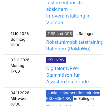
testamentarisch
absichern –
Infoveranstaltung in
Viersen
11.10.2026
FIBS und DRS
in Ratingen
Sonntag
Rollstuhlmobilitätstraining
10:00
Ratingen (RoMoWo)
02.11.2026
KSL NRW
Montag
Digitaler NRW-
17:00
Stammtisch für
Assistenznutzende
04.11.2026
kubia in Kooperation mit dem
Mittwoch
KSL-MSi-NRW
in Solingen
10:00