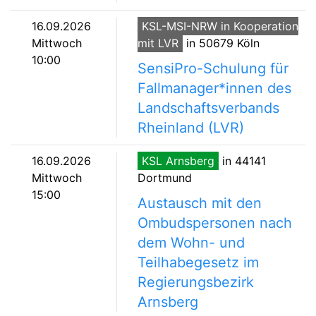
16.09.2026
KSL-MSI-NRW in Kooperation
Mittwoch
mit LVR
in 50679 Köln
10:00
SensiPro-Schulung für
Fallmanager*innen des
Landschaftsverbands
Rheinland (LVR)
16.09.2026
KSL Arnsberg
in 44141
Mittwoch
Dortmund
15:00
Austausch mit den
Ombudspersonen nach
dem Wohn- und
Teilhabegesetz im
Regierungsbezirk
Arnsberg