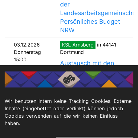
der
Landesarbeitsgemeinschaf
Persönliches Budget
NRW
03.12.2026
KSL Arnsberg
in 44141
Donnerstag
Dortmund
15:00
Austausch mit den
Ombudspersonen nach
dem Wohn- und
Teilhabegesetz im
Regierungsbezirk
Wir benutzen intern keine Tracking Cookies. Externe
Arnsberg
Inhalte (eingebettet oder verlinkt) können jedoch
Cookies verwenden auf die wir keinen Einfluss
haben.
Menu