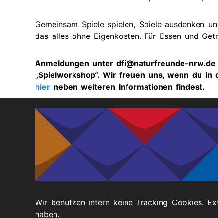
Persönliches
Zukünft
Budget
Termine
Gemeinsam Spiele spielen, Spiele ausdenken un
das alles ohne Eigenkosten. Für Essen und Getr
Inklusive
Vergan
Gesundheit
Termine
Anmeldungen unter dfi@naturfreunde-nrw.de 
Ehrenamt
„Spielworkshop“. Wir freuen uns, wenn du in 
und
Lots*innen
hier
neben weiteren Informationen findest.
Kulturprojekt
Elternschaft
selbst
bestimmen
Wir benutzen intern keine Tracking Cookies. Ex
haben.