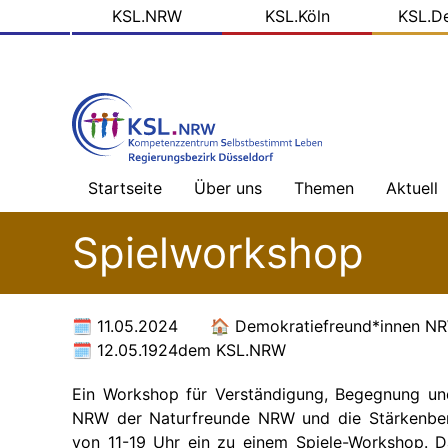
KSL
Direkt
KSL.NRW
KSL.Köln
KSL.D
zum
Domains
Inhalt
Startseite
Über uns
Themen
Aktuell
Willkommen
InklusionsKompass
Nachric
Spielworkshop
Düsseldorf
-
Übersic
Über
uns
Politische
Partizipation
Blog
11.05.2024
Demokratiefreund*innen NR
der
KSL.NR
12.05.1924
dem KSL.NRW
Alles,
was
Ein Workshop für Verständigung, Begegnung und
Recht
Soziale
ist
Medien
NRW der Naturfreunde NRW und die Stärkenber
von 11-19 Uhr ein zu einem Spiele-Workshop. 