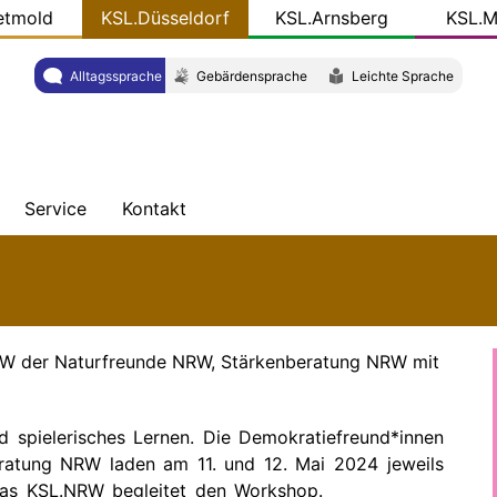
etmold
KSL.Düsseldorf
KSL.Arnsberg
KSL.M
Alltagssprache
Gebärdensprache
Leichte Sprache
Service
Kontakt
hten
Veröffentlichungen
Adresse
ht
KSL-
Team
Konkret
W der Naturfreunde NRW, Stärkenberatung NRW mit
W
Presse
 spielerisches Lernen. Die Demokratiefreund*innen
Links
atung NRW laden am 11. und 12. Mai 2024 jeweils
Das KSL.NRW begleitet den Workshop.