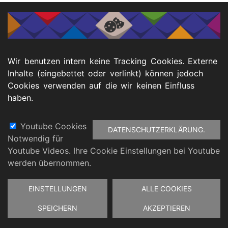
Weitere Informationen und Anmeldung
Footer
Wir benutzen intern keine Tracking Cookies. Externe
atenschutz
Barrierefreiheitserklärung
Impressu
Inhalte (eingebettet oder verlinkt) können jedoch
Cookies verwenden auf die wir keinen Einfluss
haben.
Youtube Cookies
DATENSCHUTZERKLÄRUNG.
Notwendig für
Youtube Videos. Ihre Cookie Einstellungen bei Youtube
werden übernommen.
Zustimmung
EINSTELLUNGEN
ALLE COOKIES
zurückziehen
SPEICHERN
AKZEPTIEREN