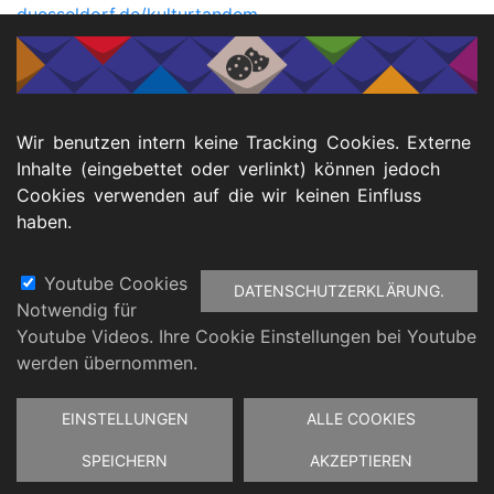
duesseldorf.de/kulturtandem
Wir benutzen intern keine Tracking Cookies. Externe
📥 Downloads
Inhalte (eingebettet oder verlinkt) können jedoch
Cookies verwenden auf die wir keinen Einfluss
haben.
PM KulturTandem Kreis Wesel
Youtube Cookies
DATENSCHUTZERKLÄRUNG.
Notwendig für
Footer
Youtube Videos. Ihre Cookie Einstellungen bei Youtube
atenschutz
Barrierefreiheitserklärung
Impressu
werden übernommen.
Zustimmung
EINSTELLUNGEN
ALLE COOKIES
zurückziehen
SPEICHERN
AKZEPTIEREN