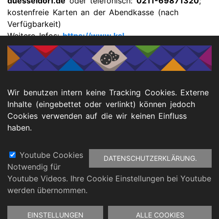
duesseldorf.de
oder telefonisch:
0211-69871320
;
kostenfreie Karten an der Abendkasse (nach
Verfügbarkeit)
Weitere Infos:
https://www.ksl-
duesseldorf.de/kulturtandem
Wir benutzen intern keine Tracking Cookies. Externe
📥 Downloads
Inhalte (eingebettet oder verlinkt) können jedoch
Cookies verwenden auf die wir keinen Einfluss
haben.
PM KulturTandem Zollverein
Youtube Cookies
DATENSCHUTZERKLÄRUNG.
Notwendig für
Footer
Youtube Videos. Ihre Cookie Einstellungen bei Youtube
atenschutz
Barrierefreiheitserklärung
Impressu
werden übernommen.
Zustimmung
EINSTELLUNGEN
ALLE COOKIES
zurückziehen