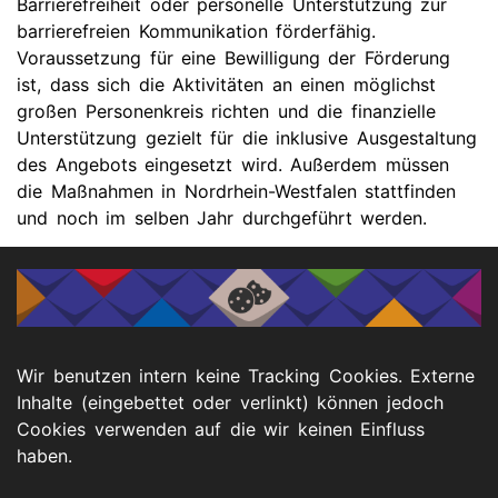
Barrierefreiheit oder personelle Unterstützung zur
barrierefreien Kommunikation förderfähig.
Voraussetzung für eine Bewilligung der Förderung
ist, dass sich die Aktivitäten an einen möglichst
großen Personenkreis richten und die finanzielle
Unterstützung gezielt für die inklusive Ausgestaltung
des Angebots eingesetzt wird. Außerdem müssen
die Maßnahmen in Nordrhein-Westfalen stattfinden
und noch im selben Jahr durchgeführt werden.
Der Inklusionsscheck kann ab sofort in einem
unkomplizierten Verfahren über die Internet-
Seite
www.inklusionsscheck.nrw.de
beantragt
werden. Dort ist auch alles Wissenswerte rund um
Wir benutzen intern keine Tracking Cookies. Externe
das Programm zu finden.
Inhalte (eingebettet oder verlinkt) können jedoch
Cookies verwenden auf die wir keinen Einfluss
(Quelle: MAGS NRW)
haben.