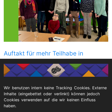
Auftakt für mehr Teilhabe in
Ratingen
04.12.2025
Der Beirat für Menschen mit Behinderungen nimmt Kurs
auf Zusammenarbeit – das KSL.Düsseldorf unterstützt
den Beirat.
Wir benutzen intern keine Tracking Cookies. Externe
weiter lesen
Inhalte (eingebettet oder verlinkt) können jedoch
Cookies verwenden auf die wir keinen Einfluss
haben.
Seitennummerierung
…
⏮️
◀️
Seite
1
2
Seite
3
Seite
4
Seite
5
Seite
6
Seite
7
Seite
8
Seite
9
▶️